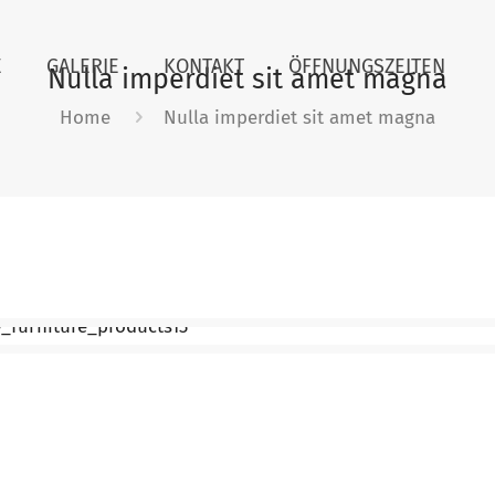
E
GALERIE
KONTAKT
ÖFFNUNGSZEITEN
Nulla imperdiet sit amet magna
Home
Nulla imperdiet sit amet magna